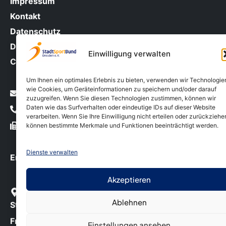
Impressum
Kontakt
Datenschutz
Downloads
Einwilligung verwalten
Cookie-Richtlinie (EU)
Um Ihnen ein optimales Erlebnis zu bieten, verwenden wir Technologie
wie Cookies, um Geräteinformationen zu speichern und/oder darauf
info@ssb-dresden.de
zuzugreifen. Wenn Sie diesen Technologien zustimmen, können wir
Daten wie das Surfverhalten oder eindeutige IDs auf dieser Website
0351 – 212 38 30
verarbeiten. Wenn Sie Ihre Einwilligung nicht erteilen oder zurückziehe
0351 – 212 38 40
können bestimmte Merkmale und Funktionen beeinträchtigt werden.
Dienste verwalten
Erreichbarkeit/ Geschäftszeiten
Akzeptieren
Ablehnen
StadtSportBund Dresden e.V
Freiberger Straße 31 01067 Dresden
Einstellungen ansehen